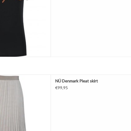
lissérok
NÜ Denmark Pleat skirt
jdvallend
€99,95
 Wet sand mix
AAN WINKELWAGEN