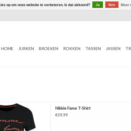
kies op om onze website te verbeteren. Is dat akkoord?
Ja
Nee
Meer 
HOME
JURKEN
BROEKEN
ROKKEN
TASSEN
JASSEN
TR
T-Shirt
Nikkie Fame T-Shirt
Zwart
€59,99
ame Logo
AAN WINKELWAGEN