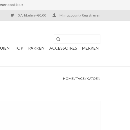
over cookies »
0 Artikelen - €0,00
Mijn account / Registreren
UIEN
TOP
PAKKEN
ACCESSOIRES
MERKEN
HOME
/
TAGS
/
KATOEN