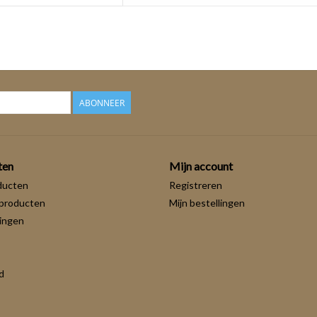
ABONNEER
ten
Mijn account
ducten
Registreren
producten
Mijn bestellingen
ingen
d