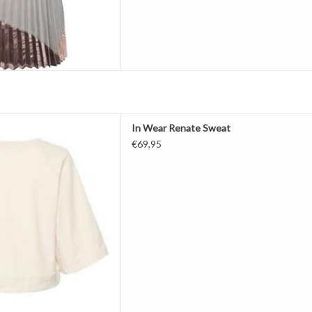
Trui
In Wear Renate Sweat
rte mouw
€69,95
 French Nougat
AAN WINKELWAGEN