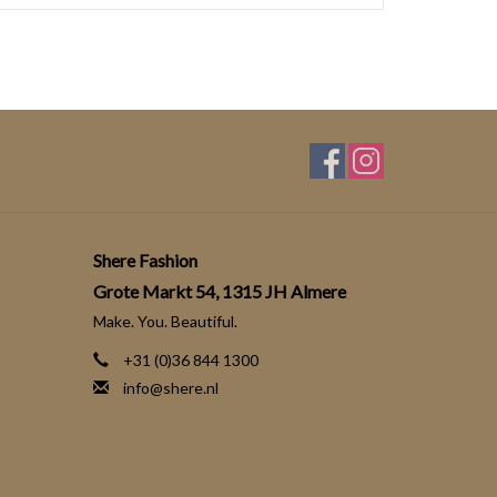
Shere Fashion
Grote Markt 54, 1315 JH Almere
Make. You. Beautiful.
+31 (0)36 844 1300
info@shere.nl