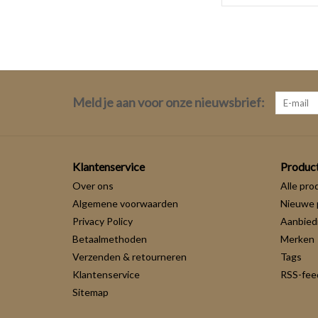
Meld je aan voor onze nieuwsbrief:
Klantenservice
Produc
Over ons
Alle pro
Algemene voorwaarden
Nieuwe 
Privacy Policy
Aanbied
Betaalmethoden
Merken
Verzenden & retourneren
Tags
Klantenservice
RSS-fee
Sitemap