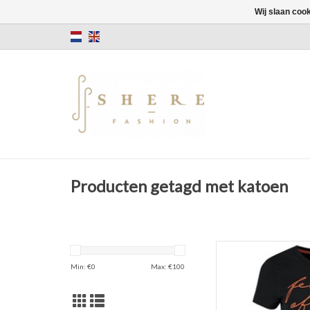
Wij slaan coo
Producten getagd met katoen
Min: €
0
Max: €
100
F
TOEVOEGEN 