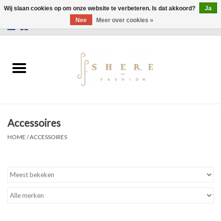
Wij slaan cookies op om onze website te verbeteren. Is dat akkoord?
Ja
Nee
Meer over cookies »
0 Artikelen - €0,00
Home
Jurken
Broeken
Accessoires
Rokken
HOME
/
ACCESSOIRES
Tassen
Jassen
Truien