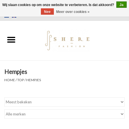
Wij slaan cookies op om onze website te verbeteren. Is dat akkoord?
Ja
Nee
Meer over cookies »
0 Artikelen - €0,00
Home
Jurken
Broeken
Hempjes
Rokken
HOME
/
TOP
/
HEMPJES
Tassen
Jassen
Truien