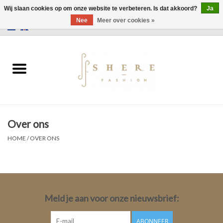
Wij slaan cookies op om onze website te verbeteren. Is dat akkoord?
Ja
Nee
Meer over cookies »
0 Artikelen - €0,00
Home
Jurken
Broeken
Over ons
Rokken
HOME
/
OVER ONS
Tassen
Jassen
Meld je aan voor onze nieuwsbrief:
Truien
ABONNEER