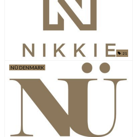
21
NÜ DENMARK