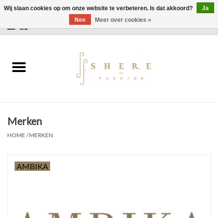
Wij slaan cookies op om onze website te verbeteren. Is dat akkoord?
Ja
Nee
Meer over cookies »
0 Artikelen - €0,00
Home
Jurken
Broeken
Merken
Rokken
HOME
/
MERKEN
Tassen
AMBIKA
Jassen
Truien