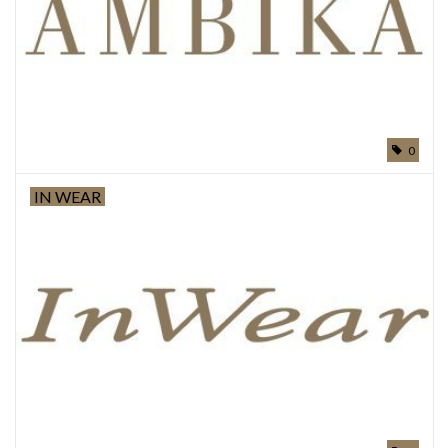
Top
Pakken
0
Accessoires
IN WEAR
Merken