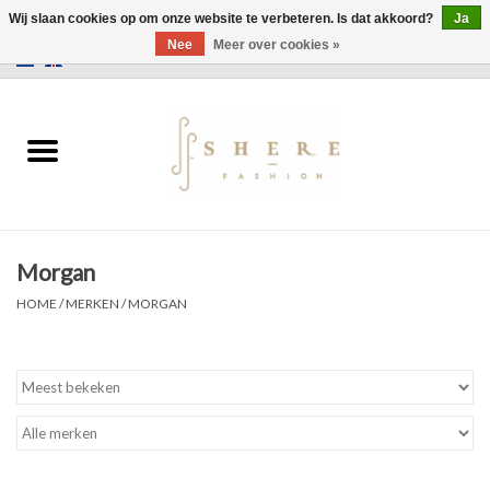
Wij slaan cookies op om onze website te verbeteren. Is dat akkoord?
Ja
Nee
Meer over cookies »
0 Artikelen - €0,00
Home
Jurken
Broeken
Morgan
Rokken
HOME
/
MERKEN
/
MORGAN
Tassen
Jassen
Truien