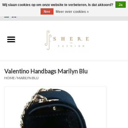
Wij slaan cookies op om onze website te verbeteren. Is dat akkoord?
Ja
Nee
Meer over cookies »
0 Artikelen - €0,00
Home
Jurken
Broeken
Valentino Handbags Marilyn Blu
Rokken
HOME
/
MARILYN BLU
Tassen
Jassen
Truien