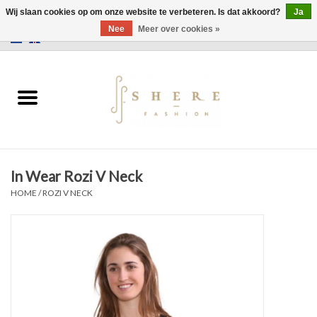
Wij slaan cookies op om onze website te verbeteren. Is dat akkoord?
Ja
Nee
Meer over cookies »
0 Artikelen - €0,00
Home
Jurken
Broeken
In Wear Rozi V Neck
Rokken
HOME
/
ROZI V NECK
Tassen
Jassen
Truien