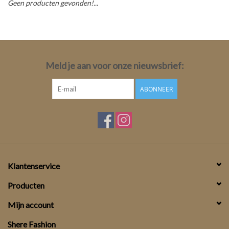
Geen producten gevonden!...
Top
Pakken
Meld je aan voor onze nieuwsbrief:
Accessoires
ABONNEER
Merken
Klantenservice
Producten
Mijn account
Shere Fashion