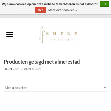
Wij slaan cookies op om onze website te verbeteren. Is dat akkoord?
Ja
Nee
Meer over cookies »
0 Artikelen - €0,00
Home
Jurken
Broeken
Producten getagd met almerestad
Rokken
HOME
/
TAGS
/
ALMERESTAD
Tassen
Jassen
Truien