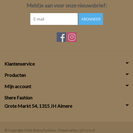
Meld je aan voor onze nieuwsbrief:
ABONNEER
Klantenservice
Producten
Mijn account
Shere Fashion
Grote Markt 54, 1315 JH Almere
© Copyright 2026 Shere Fashion - Powered by
Lightspeed