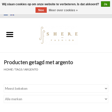
Wij slaan cookies op om onze website te verbeteren. Is dat akkoord?
Ja
Nee
Meer over cookies »
0 Artikelen - €0,00
Home
Jurken
Broeken
Producten getagd met argento
Rokken
HOME
/
TAGS
/
ARGENTO
Tassen
Jassen
Truien