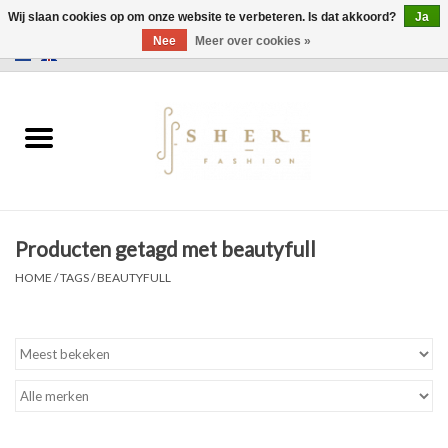
Wij slaan cookies op om onze website te verbeteren. Is dat akkoord?
Ja
Nee
Meer over cookies »
0 Artikelen - €0,00
Home
Jurken
Broeken
Producten getagd met beautyfull
Rokken
HOME
/
TAGS
/
BEAUTYFULL
Tassen
Jassen
Truien