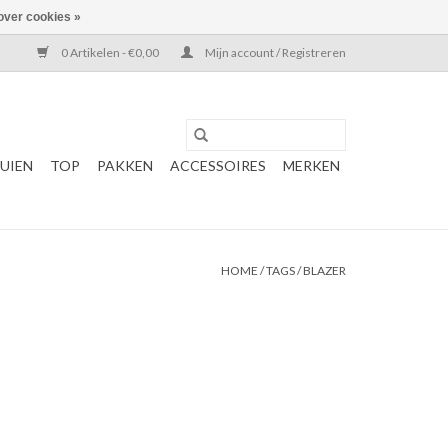
over cookies »
0 Artikelen - €0,00
Mijn account / Registreren
UIEN
TOP
PAKKEN
ACCESSOIRES
MERKEN
HOME
/
TAGS
/
BLAZER