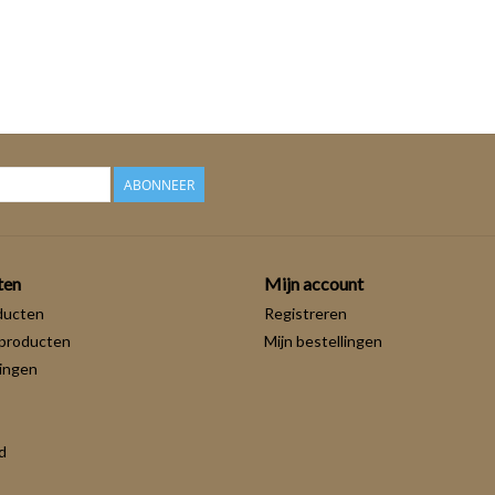
ABONNEER
ten
Mijn account
ducten
Registreren
producten
Mijn bestellingen
ingen
d