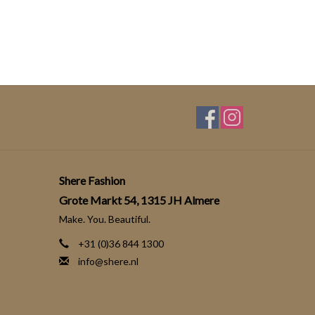
Shere Fashion
Grote Markt 54, 1315 JH Almere
Make. You. Beautiful.
+31 (0)36 844 1300
info@shere.nl