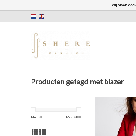
Wij slaan coo
Producten getagd met blazer
Blazer
Polyester
Tango Rood
Min: €
0
Max: €
100