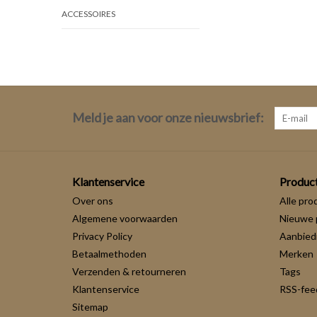
ACCESSOIRES
Meld je aan voor onze nieuwsbrief:
Klantenservice
Produc
Over ons
Alle pro
Algemene voorwaarden
Nieuwe 
Privacy Policy
Aanbied
Betaalmethoden
Merken
Verzenden & retourneren
Tags
Klantenservice
RSS-fee
Sitemap