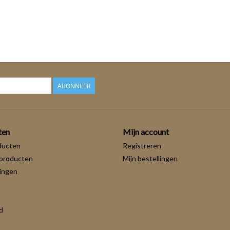
ABONNEER
ten
Mijn account
ducten
Registreren
producten
Mijn bestellingen
ingen
d