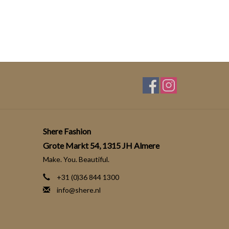
Shere Fashion
Grote Markt 54, 1315 JH Almere
Make. You. Beautiful.
+31 (0)36 844 1300
info@shere.nl