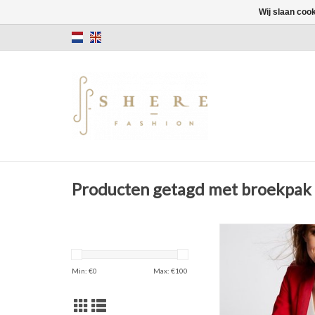
Wij slaan coo
Producten getagd met broekpak
Blazer
Polyester
Tango Rood
Min: €
0
Max: €
100