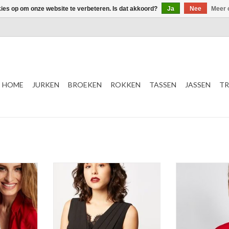
kies op om onze website te verbeteren. Is dat akkoord?
Ja
Nee
Meer 
HOME
JURKEN
BROEKEN
ROKKEN
TASSEN
JASSEN
TR
Jumpsuit
Pan
V - Hals
Stretch 
Stretch
Kleur
TOEVOEGEN AAN WINKELWAGEN