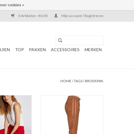
over cookies »
0 Artikelen - €0,00
Mijn account / Registreren
UIEN
TOP
PAKKEN
ACCESSOIRES
MERKEN
HOME
/
TAGS
/
BROEKPAK
talon
Stoffen broek met glanzende
Knit broek
banden
: rood
Koper bruin