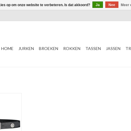
kies op om onze website te verbeteren. Is dat akkoord?
Ja
Nee
Meer 
HOME
JURKEN
BROEKEN
ROKKEN
TASSEN
JASSEN
TR
ud Belt
 L.
ud