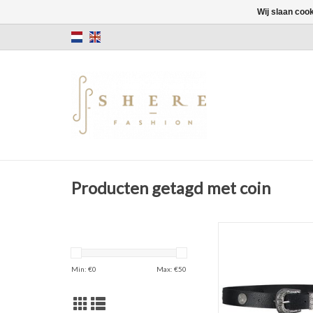
Wij slaan coo
Producten getagd met coin
The NIKKIE Coin St
Maat S, M and
Zilver & Go
Min: €
0
Max: €
50