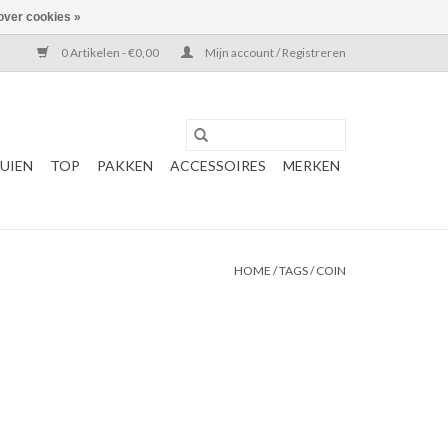
over cookies »
0 Artikelen - €0,00
Mijn account / Registreren
UIEN
TOP
PAKKEN
ACCESSOIRES
MERKEN
HOME
/
TAGS
/
COIN