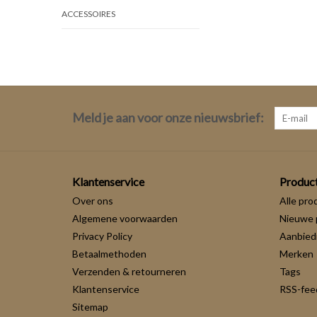
ACCESSOIRES
Meld je aan voor onze nieuwsbrief:
Klantenservice
Produc
Over ons
Alle pro
Algemene voorwaarden
Nieuwe 
Privacy Policy
Aanbied
Betaalmethoden
Merken
Verzenden & retourneren
Tags
Klantenservice
RSS-fee
Sitemap