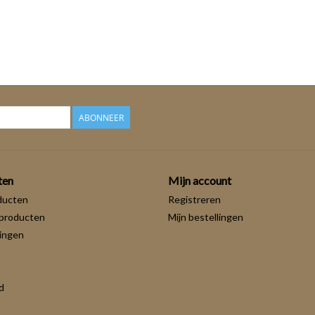
ABONNEER
ten
Mijn account
ducten
Registreren
producten
Mijn bestellingen
ingen
d