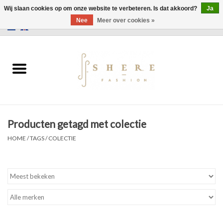
Wij slaan cookies op om onze website te verbeteren. Is dat akkoord?
Ja
Nee
Meer over cookies »
0 Artikelen - €0,00
Home
Jurken
Broeken
Producten getagd met colectie
Rokken
HOME
/
TAGS
/
COLECTIE
Tassen
Jassen
Truien