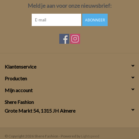
Meld je aan voor onze nieuwsbrief:
ABONNEER
Klantenservice
Producten
Mijn account
Shere Fashion
Grote Markt 54, 1315 JH Almere
© Copyright 2026 Shere Fashion - Powered by
Lightspeed