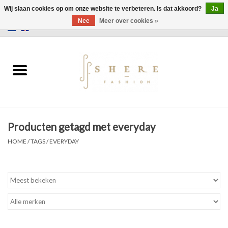
Wij slaan cookies op om onze website te verbeteren. Is dat akkoord?
Ja
Nee
Meer over cookies »
0 Artikelen - €0,00
Home
Jurken
Broeken
Producten getagd met everyday
Rokken
HOME
/
TAGS
/
EVERYDAY
Tassen
Jassen
Truien