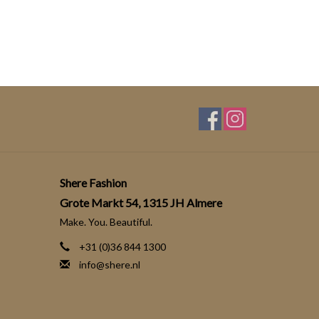
Shere Fashion
Grote Markt 54, 1315 JH Almere
Make. You. Beautiful.
+31 (0)36 844 1300
info@shere.nl