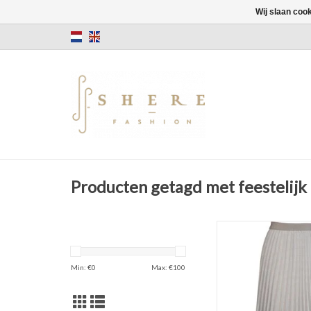
Wij slaan coo
Producten getagd met feestelijk
Plissérok
Wijdvallen
Color: Wet san
Min: €
0
Max: €
100