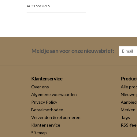
ACCESSOIRES
Meld je aan voor onze nieuwsbrief:
Klantenservice
Produc
Over ons
Alle pro
Algemene voorwaarden
Nieuwe 
Privacy Policy
Aanbied
Betaalmethoden
Merken
Verzenden & retourneren
Tags
Klantenservice
RSS-fee
Sitemap