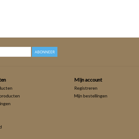
ABONNEER
ten
Mijn account
ducten
Registreren
producten
Mijn bestellingen
ingen
d