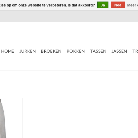
kies op om onze website te verbeteren. Is dat akkoord?
Ja
Nee
Meer 
HOME
JURKEN
BROEKEN
ROKKEN
TASSEN
JASSEN
TR
d
d mix