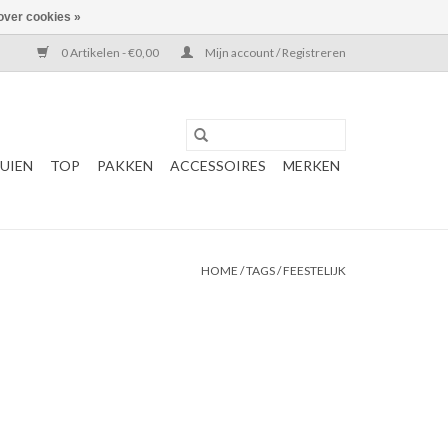
over cookies »
0 Artikelen - €0,00
Mijn account / Registreren
UIEN
TOP
PAKKEN
ACCESSOIRES
MERKEN
HOME
/
TAGS
/
FEESTELIJK