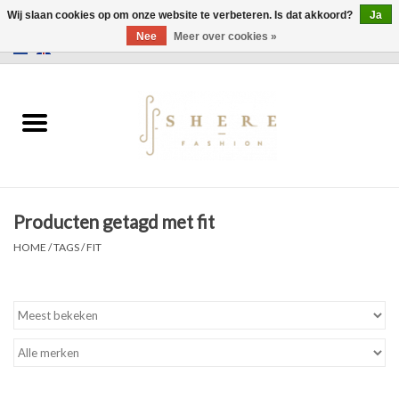
Wij slaan cookies op om onze website te verbeteren. Is dat akkoord?
Ja
Nee
Meer over cookies »
0 Artikelen - €0,00
Home
Jurken
Broeken
Producten getagd met fit
Rokken
HOME
/
TAGS
/
FIT
Tassen
Jassen
Truien