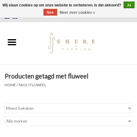
Wij slaan cookies op om onze website te verbeteren. Is dat akkoord?
Ja
Nee
Meer over cookies »
0 Artikelen - €0,00
Home
Jurken
Broeken
Producten getagd met fluweel
Rokken
HOME
/
TAGS
/
FLUWEEL
Tassen
Jassen
Truien