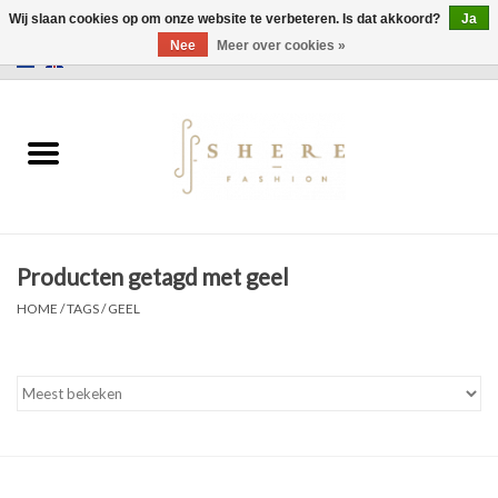
Wij slaan cookies op om onze website te verbeteren. Is dat akkoord?
Ja
Nee
Meer over cookies »
0 Artikelen - €0,00
Home
Jurken
Broeken
Producten getagd met geel
Rokken
HOME
/
TAGS
/
GEEL
Tassen
Jassen
Truien