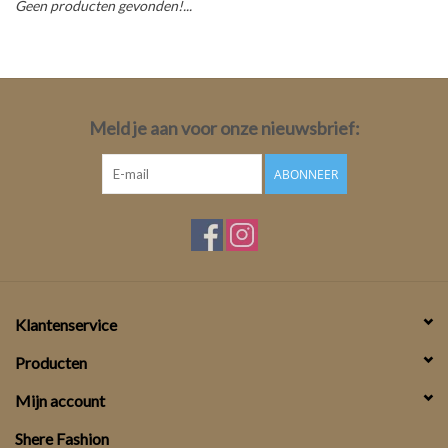
Geen producten gevonden!...
Top
Pakken
Meld je aan voor onze nieuwsbrief:
Accessoires
ABONNEER
Merken
Klantenservice
Producten
Mijn account
Shere Fashion