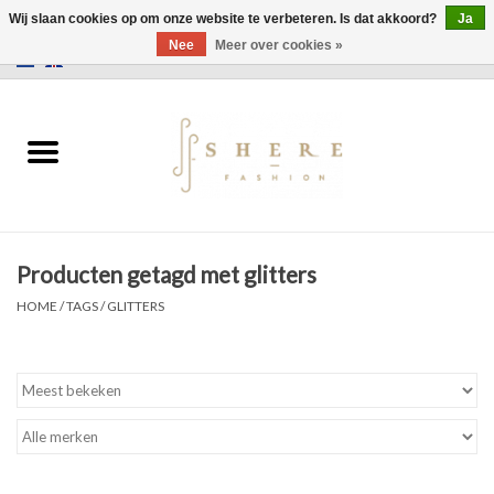
Wij slaan cookies op om onze website te verbeteren. Is dat akkoord?
Ja
Nee
Meer over cookies »
0 Artikelen - €0,00
Home
Jurken
Broeken
Producten getagd met glitters
Rokken
HOME
/
TAGS
/
GLITTERS
Tassen
Jassen
Truien