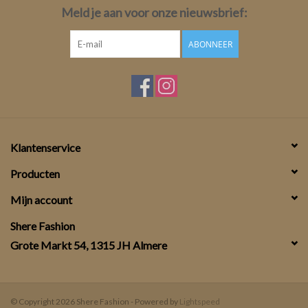
Meld je aan voor onze nieuwsbrief:
ABONNEER
Klantenservice
Producten
Mijn account
Shere Fashion
Grote Markt 54, 1315 JH Almere
© Copyright 2026 Shere Fashion - Powered by
Lightspeed