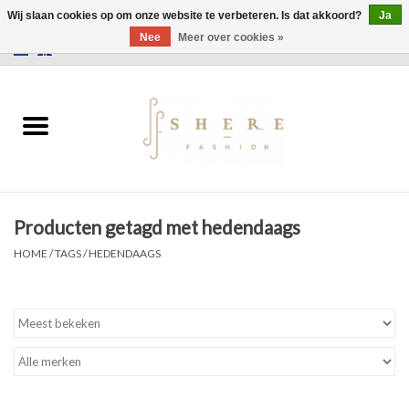
Wij slaan cookies op om onze website te verbeteren. Is dat akkoord?
Ja
Nee
Meer over cookies »
0 Artikelen - €0,00
Home
Jurken
Broeken
Producten getagd met hedendaags
Rokken
HOME
/
TAGS
/
HEDENDAAGS
Tassen
Jassen
Truien