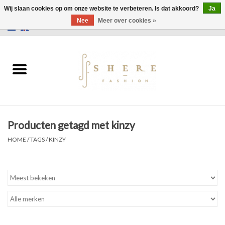
Wij slaan cookies op om onze website te verbeteren. Is dat akkoord?
Ja
Nee
Meer over cookies »
0 Artikelen - €0,00
Home
Jurken
Broeken
Producten getagd met kinzy
Rokken
HOME
/
TAGS
/
KINZY
Tassen
Jassen
Truien