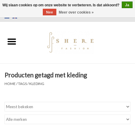
Wij slaan cookies op om onze website te verbeteren. Is dat akkoord?
Ja
Nee
Meer over cookies »
0 Artikelen - €0,00
Home
Jurken
Broeken
Producten getagd met kleding
Rokken
HOME
/
TAGS
/
KLEDING
Tassen
Jassen
Truien