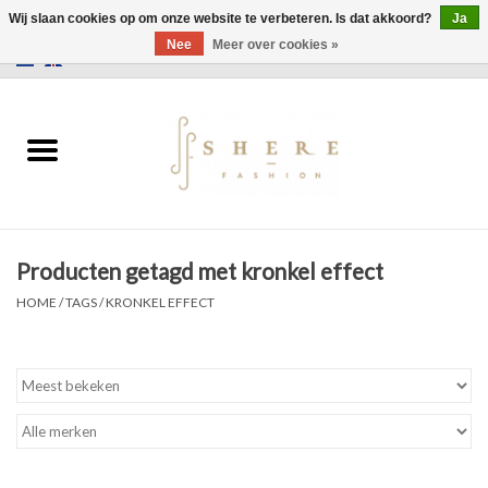
Wij slaan cookies op om onze website te verbeteren. Is dat akkoord?
Ja
Nee
Meer over cookies »
0 Artikelen - €0,00
Home
Jurken
Broeken
Producten getagd met kronkel effect
Rokken
HOME
/
TAGS
/
KRONKEL EFFECT
Tassen
Jassen
Truien