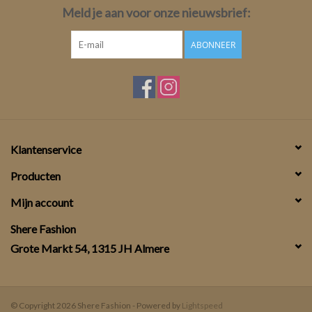
Meld je aan voor onze nieuwsbrief:
ABONNEER
Klantenservice
Producten
Mijn account
Shere Fashion
Grote Markt 54, 1315 JH Almere
© Copyright 2026 Shere Fashion - Powered by
Lightspeed