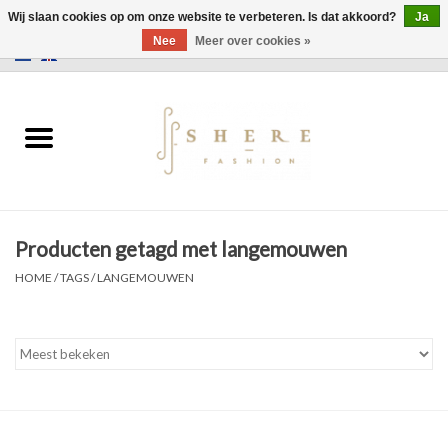
Wij slaan cookies op om onze website te verbeteren. Is dat akkoord?
Ja
Nee
Meer over cookies »
0 Artikelen - €0,00
Home
Jurken
Broeken
Producten getagd met langemouwen
Rokken
HOME
/
TAGS
/
LANGEMOUWEN
Tassen
Jassen
Truien