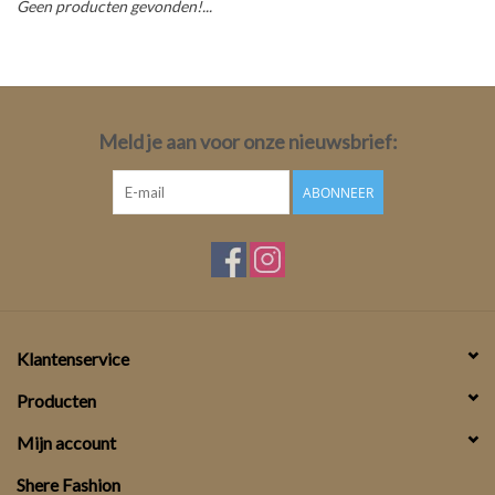
Geen producten gevonden!...
Top
Pakken
Meld je aan voor onze nieuwsbrief:
Accessoires
ABONNEER
Merken
Klantenservice
Producten
Mijn account
Shere Fashion