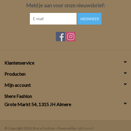
Meld je aan voor onze nieuwsbrief:
ABONNEER
Klantenservice
Producten
Mijn account
Shere Fashion
Grote Markt 54, 1315 JH Almere
© Copyright 2026 Shere Fashion - Powered by
Lightspeed