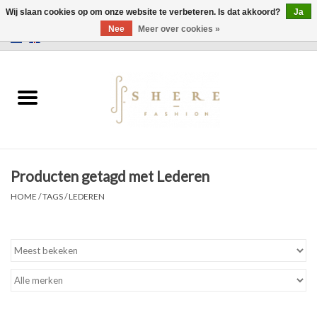
Wij slaan cookies op om onze website te verbeteren. Is dat akkoord?
Ja
Nee
Meer over cookies »
0 Artikelen - €0,00
Home
Jurken
Broeken
Producten getagd met Lederen
Rokken
HOME
/
TAGS
/
LEDEREN
Tassen
Jassen
Truien