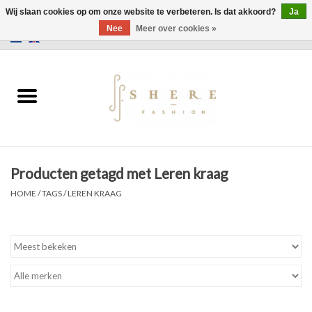
Wij slaan cookies op om onze website te verbeteren. Is dat akkoord?
Ja
Nee
Meer over cookies »
0 Artikelen - €0,00
Home
Jurken
Broeken
Producten getagd met Leren kraag
Rokken
HOME
/
TAGS
/
LEREN KRAAG
Tassen
Jassen
Truien