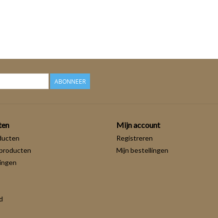
ABONNEER
ten
Mijn account
ducten
Registreren
producten
Mijn bestellingen
ingen
d