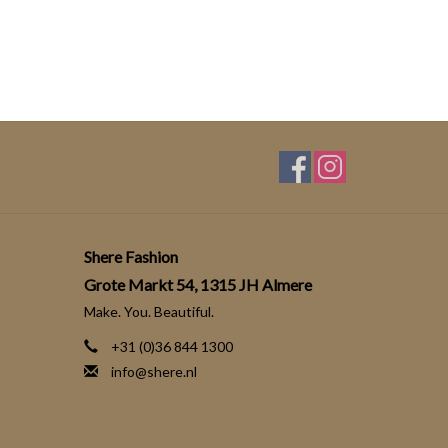
Shere Fashion
Grote Markt 54, 1315 JH Almere
Make. You. Beautiful.
+31 (0)36 844 1300
info@shere.nl