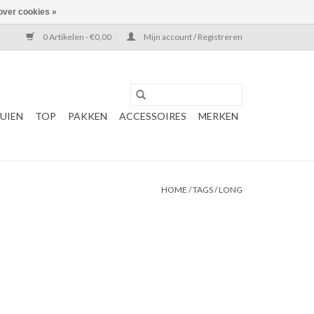
over cookies »
0 Artikelen - €0,00
Mijn account / Registreren
UIEN
TOP
PAKKEN
ACCESSOIRES
MERKEN
HOME
/
TAGS
/
LONG