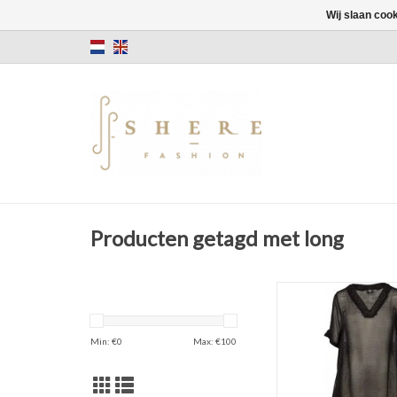
Wij slaan coo
Producten getagd met long
Tuniek
gestreept
TOEVOEGEN AAN WI
Min: €
0
Max: €
100