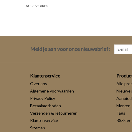
ACCESSOIRES
Meld je aan voor onze nieuwsbrief:
Klantenservice
Produc
Over ons
Alle pro
Algemene voorwaarden
Nieuwe 
Privacy Policy
Aanbied
Betaalmethoden
Merken
Verzenden & retourneren
Tags
Klantenservice
RSS-fee
Sitemap