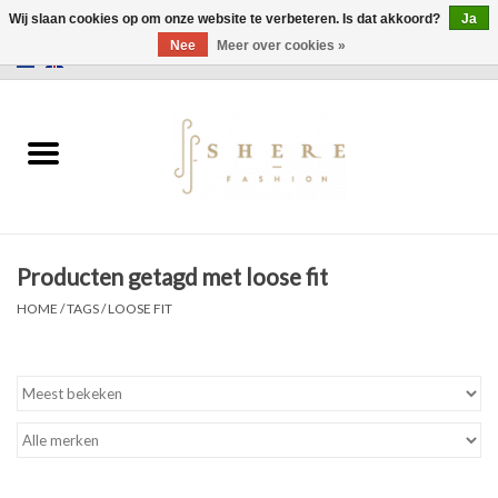
Wij slaan cookies op om onze website te verbeteren. Is dat akkoord?
Ja
Nee
Meer over cookies »
0 Artikelen - €0,00
Home
Jurken
Broeken
Producten getagd met loose fit
Rokken
HOME
/
TAGS
/
LOOSE FIT
Tassen
Jassen
Truien