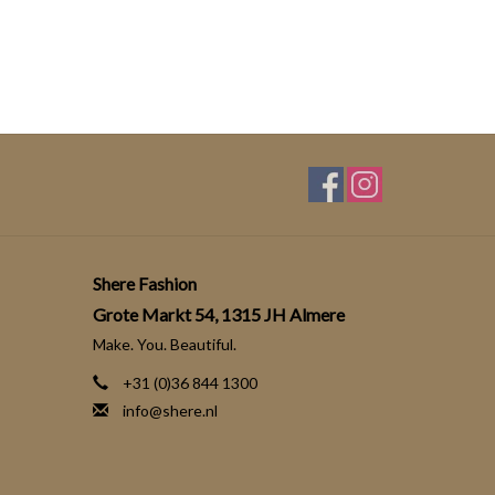
Shere Fashion
Grote Markt 54, 1315 JH Almere
Make. You. Beautiful.
+31 (0)36 844 1300
info@shere.nl