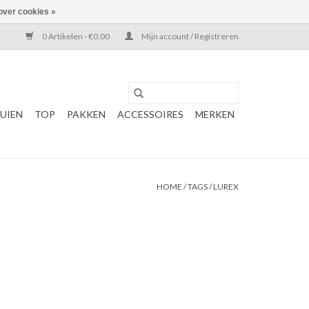
over cookies »
0 Artikelen - €0,00
Mijn account / Registreren
UIEN
TOP
PAKKEN
ACCESSOIRES
MERKEN
HOME
/
TAGS
/
LUREX