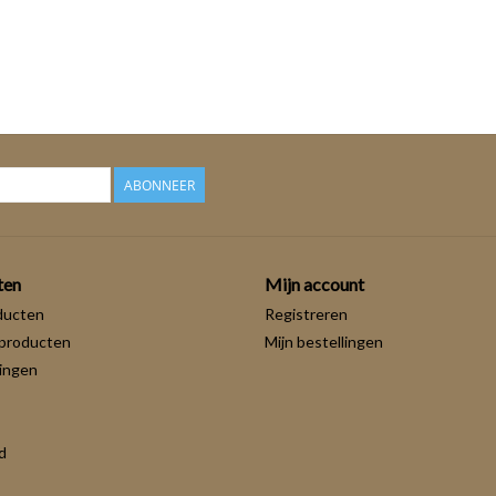
ABONNEER
ten
Mijn account
ducten
Registreren
producten
Mijn bestellingen
ingen
d