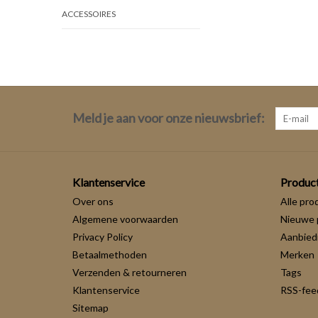
ACCESSOIRES
Meld je aan voor onze nieuwsbrief:
Klantenservice
Produc
Over ons
Alle pro
Algemene voorwaarden
Nieuwe 
Privacy Policy
Aanbied
Betaalmethoden
Merken
Verzenden & retourneren
Tags
Klantenservice
RSS-fee
Sitemap