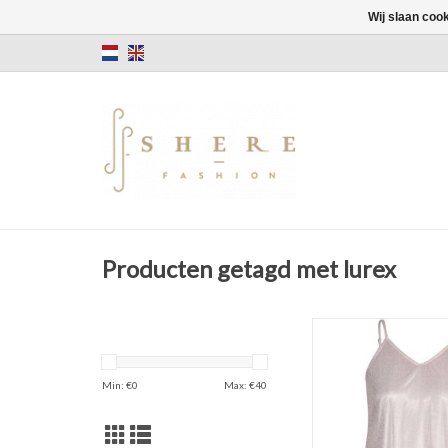
Wij slaan coo
Producten getagd met lurex
Lurex top
Elegante des
Kleur: Powder 
Min: €
0
Max: €
40