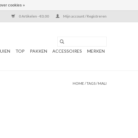
over cookies »
0 Artikelen - €0,00
Mijn account / Registreren
UIEN
TOP
PAKKEN
ACCESSOIRES
MERKEN
HOME
/
TAGS
/
MALI