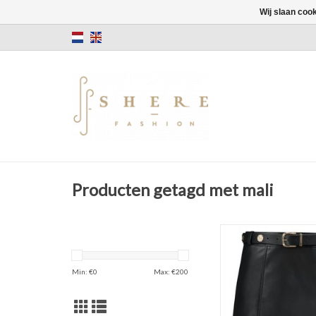
Wij slaan coo
Producten getagd met mali
Kate Moss
NIKKIE
Mali Skirt
Min: €
0
Max: €
200
Kleur: Zwar