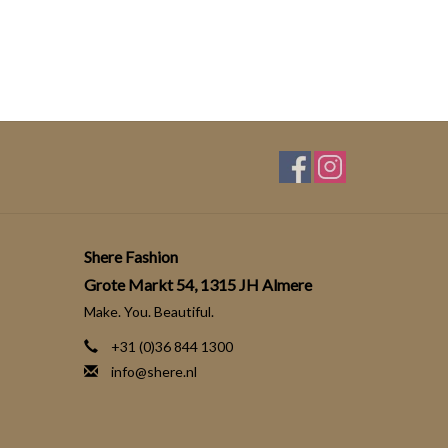
Shere Fashion
Grote Markt 54, 1315 JH Almere
Make. You. Beautiful.
+31 (0)36 844 1300
info@shere.nl