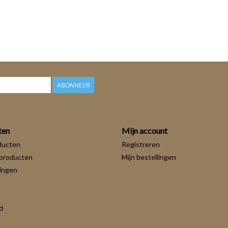
ABONNEER
ten
Mijn account
ducten
Registreren
producten
Mijn bestellingen
ingen
d