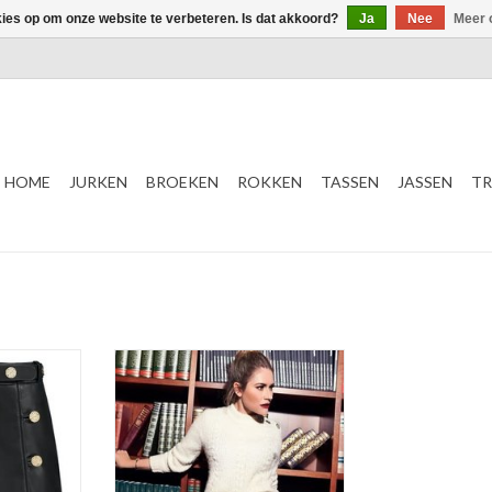
kies op om onze website te verbeteren. Is dat akkoord?
Ja
Nee
Meer 
HOME
JURKEN
BROEKEN
ROKKEN
TASSEN
JASSEN
TR
Kate Moss
NIKKIE
Mali Motor Skirt
t
Color: Black
TOEVOEGEN AAN WINKELWAGEN