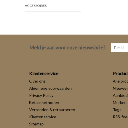
ACCESSOIRES
Meld je aan voor onze nieuwsbrief:
Klantenservice
Produc
Over ons
Alle pro
Algemene voorwaarden
Nieuwe 
Privacy Policy
Aanbied
Betaalmethoden
Merken
Verzenden & retourneren
Tags
Klantenservice
RSS-fee
Sitemap