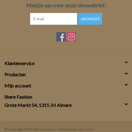
Meld je aan voor onze nieuwsbrief:
ABONNEER
Klantenservice
Producten
Mijn account
Shere Fashion
Grote Markt 54, 1315 JH Almere
© Copyright 2026 Shere Fashion - Powered by
Lightspeed