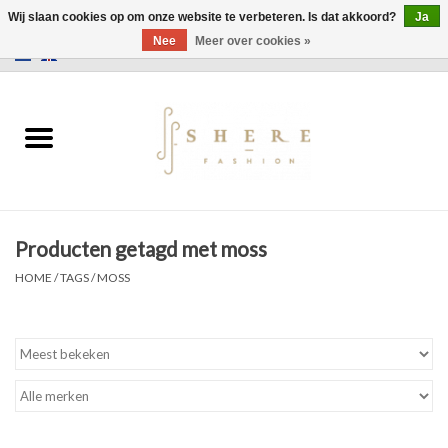
Wij slaan cookies op om onze website te verbeteren. Is dat akkoord?
Ja
Nee
Meer over cookies »
0 Artikelen - €0,00
Home
Jurken
Broeken
Producten getagd met moss
Rokken
HOME
/
TAGS
/
MOSS
Tassen
Jassen
Truien