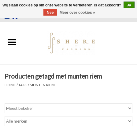
Wij slaan cookies op om onze website te verbeteren. Is dat akkoord?
Ja
Nee
Meer over cookies »
0 Artikelen - €0,00
Home
Jurken
Broeken
Producten getagd met munten riem
Rokken
HOME
/
TAGS
/
MUNTEN RIEM
Tassen
Jassen
Truien