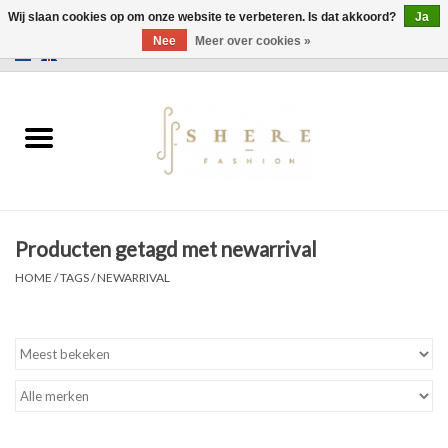
Wij slaan cookies op om onze website te verbeteren. Is dat akkoord?
Ja
Nee
Meer over cookies »
0 Artikelen - €0,00
Home
Jurken
Broeken
Producten getagd met newarrival
Rokken
HOME
/
TAGS
/
NEWARRIVAL
Tassen
Jassen
Truien