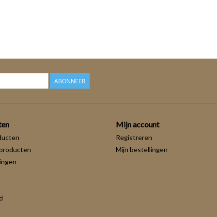
ABONNEER
ten
Mijn account
ducten
Registreren
producten
Mijn bestellingen
ingen
d