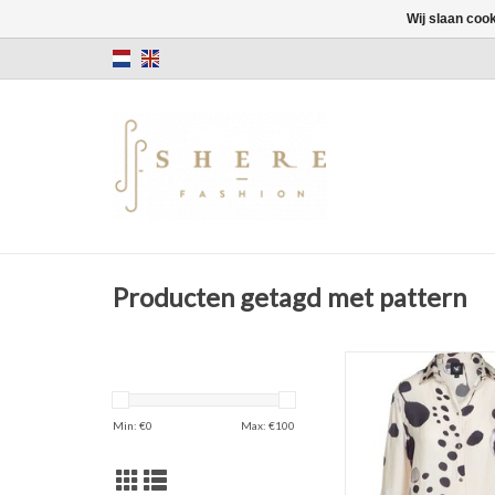
Wij slaan coo
Producten getagd met pattern
Blouse
Patronen
TOEVOEGEN AAN WI
Min: €
0
Max: €
100