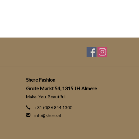
Shere Fashion
Grote Markt 54, 1315 JH Almere
Make. You. Beautiful.
+31 (0)36 844 1300
info@shere.nl