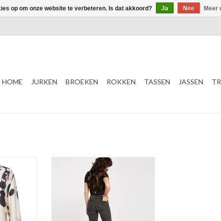
kies op om onze website te verbeteren. Is dat akkoord?
Ja
Nee
Meer 
HOME
JURKEN
BROEKEN
ROKKEN
TASSEN
JASSEN
TR
T- Shirt
Doorschijnend
Patroon
NKELWAGEN
Zwart
TOEVOEGEN AAN WINKELWAGEN