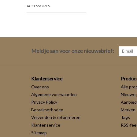
ACCESSOIRES
Meld je aan voor onze nieuwsbrief:
Klantenservice
Produc
Over ons
Alle pro
Algemene voorwaarden
Nieuwe 
Privacy Policy
Aanbied
Betaalmethoden
Merken
Verzenden & retourneren
Tags
Klantenservice
RSS-fee
Sitemap