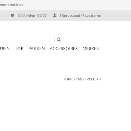
over cookies »
0 Artikelen - €0,00
Mijn account / Registreren
UIEN
TOP
PAKKEN
ACCESSOIRES
MERKEN
HOME
/
TAGS
/
PATTERN