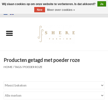
Wij slaan cookies op om onze website te verbeteren. Is dat akkoord?
Ja
Nee
Meer over cookies »
0 Artikelen - €0,00
Home
Jurken
Broeken
Producten getagd met poeder roze
Rokken
HOME
/
TAGS
/
POEDER ROZE
Tassen
Jassen
Truien