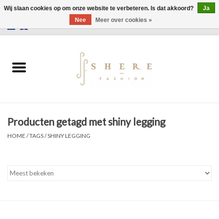
Wij slaan cookies op om onze website te verbeteren. Is dat akkoord?
Ja
Nee
Meer over cookies »
0 Artikelen - €0,00
Home
Jurken
Broeken
Producten getagd met shiny legging
Rokken
HOME
/
TAGS
/
SHINY LEGGING
Tassen
Jassen
Truien