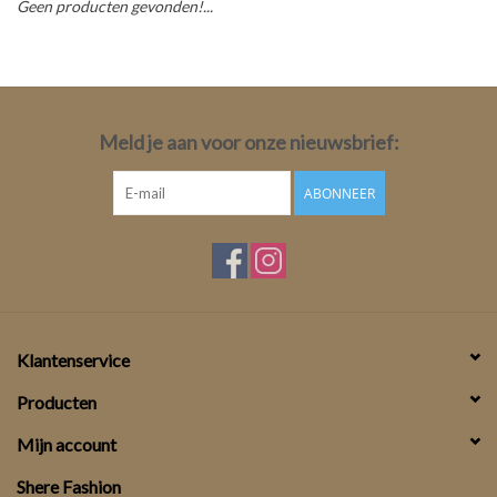
Geen producten gevonden!...
Top
Pakken
Meld je aan voor onze nieuwsbrief:
Accessoires
ABONNEER
Merken
Klantenservice
Producten
Mijn account
Shere Fashion