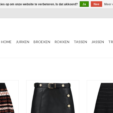
kies op om onze website te verbeteren. Is dat akkoord?
Ja
Nee
Meer 
HOME
JURKEN
BROEKEN
ROKKEN
TASSEN
JASSEN
TR
Kate Moss
NI
NIKKIE
Dots Sky
eur
Mali Skirt
Color: Bla
Kleur: Zwart
NKELWAGEN