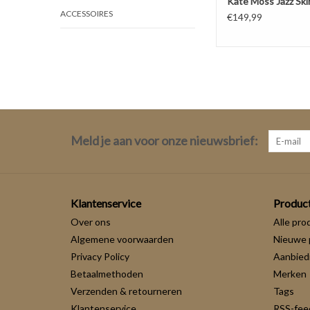
Kate Moss Jazz Ski
ACCESSOIRES
€149,99
Meld je aan voor onze nieuwsbrief:
Klantenservice
Produc
Over ons
Alle pro
Algemene voorwaarden
Nieuwe 
Privacy Policy
Aanbied
Betaalmethoden
Merken
Verzenden & retourneren
Tags
Klantenservice
RSS-fee