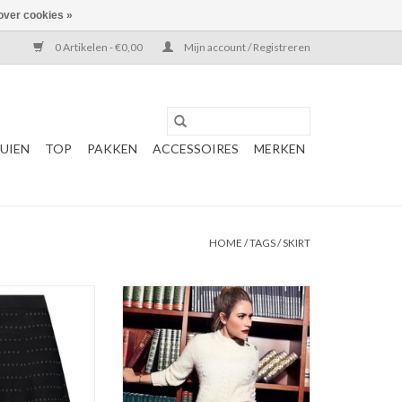
over cookies »
0 Artikelen - €0,00
Mijn account / Registreren
UIEN
TOP
PAKKEN
ACCESSOIRES
MERKEN
HOME
/
TAGS
/
SKIRT
KKIE
Kate Moss
lar Skirt
NIKKIE
ck/Gun Metal
Mali Motor Skirt
Color: Black
TOEVOEGEN AAN WINKELWAGEN