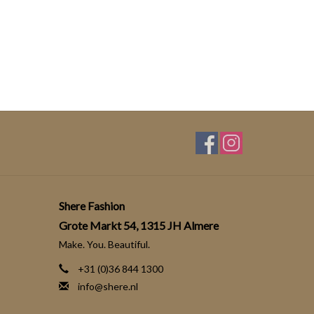
Shere Fashion
Grote Markt 54, 1315 JH Almere
Make. You. Beautiful.
+31 (0)36 844 1300
info@shere.nl