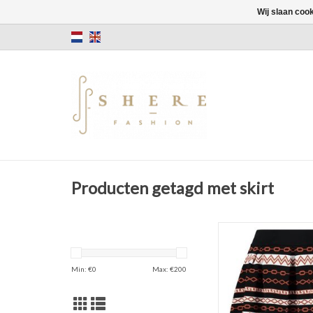
Wij slaan coo
Producten getagd met skirt
Rok
Kort
Zwart/Roestkl
Min: €
0
Max: €
200
TOEVOEGEN AAN WI