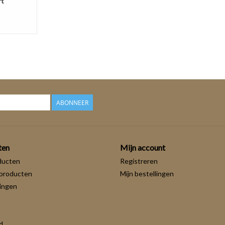
rt
ABONNEER
ten
Mijn account
ducten
Registreren
producten
Mijn bestellingen
ingen
d