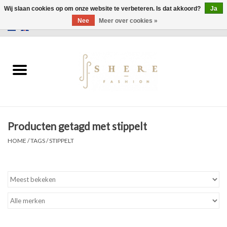
Wij slaan cookies op om onze website te verbeteren. Is dat akkoord?
Ja
Nee
Meer over cookies »
0 Artikelen - €0,00
Home
Jurken
Broeken
Producten getagd met stippelt
Rokken
HOME
/
TAGS
/
STIPPELT
Tassen
Jassen
Truien