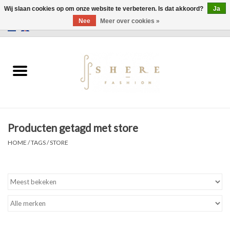
Wij slaan cookies op om onze website te verbeteren. Is dat akkoord?
Ja
Nee
Meer over cookies »
0 Artikelen - €0,00
Home
Jurken
Broeken
Producten getagd met store
Rokken
HOME
/
TAGS
/
STORE
Tassen
Jassen
Truien