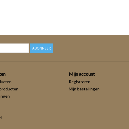
ABONNEER
ten
Mijn account
ducten
Registreren
producten
Mijn bestellingen
ingen
d