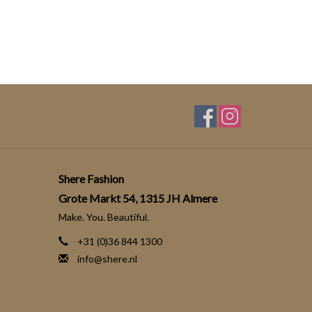
Shere Fashion
Grote Markt 54, 1315 JH Almere
Make. You. Beautiful.
+31 (0)36 844 1300
info@shere.nl