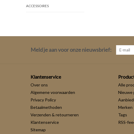
ACCESSOIRES
Meld je aan voor onze nieuwsbrief:
Klantenservice
Produc
Over ons
Alle pro
Algemene voorwaarden
Nieuwe 
Privacy Policy
Aanbied
Betaalmethoden
Merken
Verzenden & retourneren
Tags
Klantenservice
RSS-fee
Sitemap