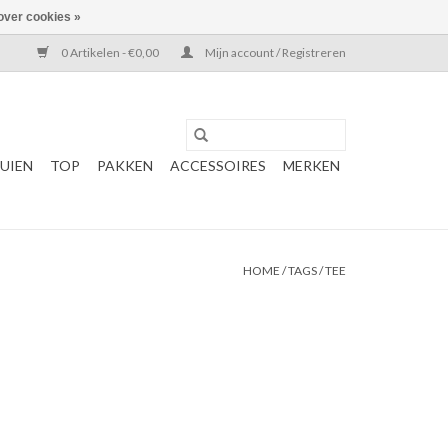
over cookies »
0 Artikelen - €0,00
Mijn account / Registreren
UIEN
TOP
PAKKEN
ACCESSOIRES
MERKEN
HOME
/
TAGS
/
TEE