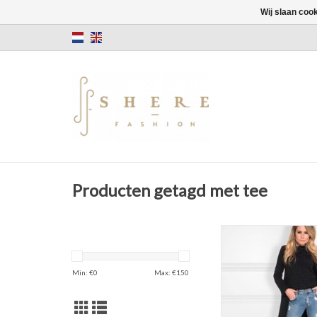
Wij slaan coo
Producten getagd met tee
NIKKIE
Dots Tee To
T-shirt
Min: €
0
Max: €
150
Balck Gun/ Me