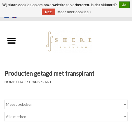
Wij slaan cookies op om onze website te verbeteren. Is dat akkoord?
Ja
Nee
Meer over cookies »
0 Artikelen - €0,00
Home
Jurken
Broeken
Producten getagd met transpirant
Rokken
HOME
/
TAGS
/
TRANSPIRANT
Tassen
Jassen
Truien