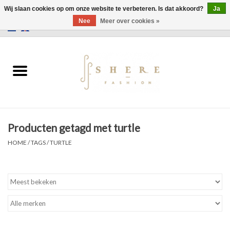
Wij slaan cookies op om onze website te verbeteren. Is dat akkoord?
Ja
Nee
Meer over cookies »
0 Artikelen - €0,00
Home
Jurken
Broeken
Producten getagd met turtle
Rokken
HOME
/
TAGS
/
TURTLE
Tassen
Jassen
Truien