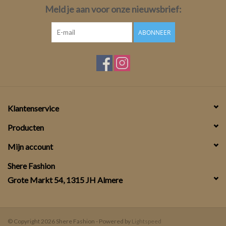
Meld je aan voor onze nieuwsbrief:
ABONNEER
Klantenservice
Producten
Mijn account
Shere Fashion
Grote Markt 54, 1315 JH Almere
© Copyright 2026 Shere Fashion - Powered by
Lightspeed