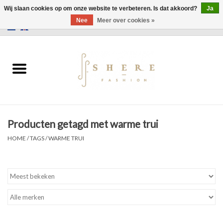
Wij slaan cookies op om onze website te verbeteren. Is dat akkoord?
Ja
Nee
Meer over cookies »
0 Artikelen - €0,00
Home
Jurken
Broeken
Producten getagd met warme trui
Rokken
HOME
/
TAGS
/
WARME TRUI
Tassen
Jassen
Truien