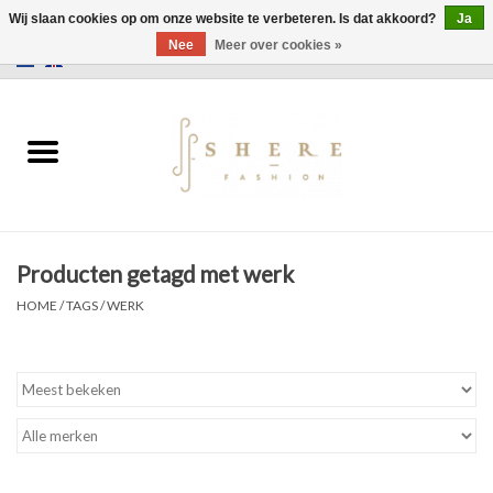
Wij slaan cookies op om onze website te verbeteren. Is dat akkoord?
Ja
Nee
Meer over cookies »
0 Artikelen - €0,00
Home
Jurken
Broeken
Producten getagd met werk
Rokken
HOME
/
TAGS
/
WERK
Tassen
Jassen
Truien