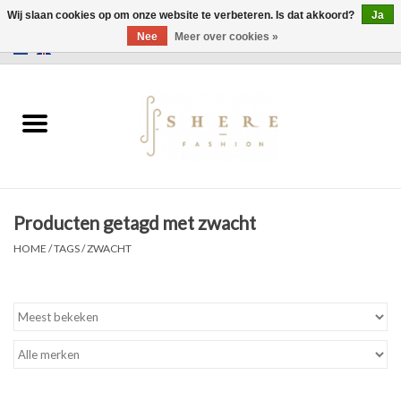
Wij slaan cookies op om onze website te verbeteren. Is dat akkoord?
Ja
Nee
Meer over cookies »
0 Artikelen - €0,00
Home
Jurken
Broeken
Producten getagd met zwacht
Rokken
HOME
/
TAGS
/
ZWACHT
Tassen
Jassen
Truien