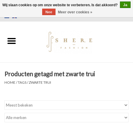
Wij slaan cookies op om onze website te verbeteren. Is dat akkoord?
Ja
Nee
Meer over cookies »
0 Artikelen - €0,00
Home
Jurken
Broeken
Producten getagd met zwarte trui
Rokken
HOME
/
TAGS
/
ZWARTE TRUI
Tassen
Jassen
Truien