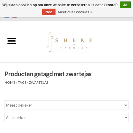
Wij slaan cookies op om onze website te verbeteren. Is dat akkoord?
Ja
Nee
Meer over cookies »
0 Artikelen - €0,00
Home
Jurken
Broeken
Producten getagd met zwartejas
Rokken
HOME
/
TAGS
/
ZWARTEJAS
Tassen
Jassen
Truien