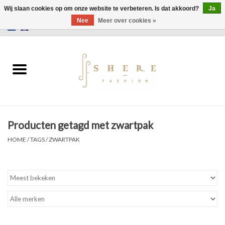
Wij slaan cookies op om onze website te verbeteren. Is dat akkoord?
Ja
Nee
Meer over cookies »
0 Artikelen - €0,00
Home
Jurken
Broeken
Producten getagd met zwartpak
Rokken
HOME
/
TAGS
/
ZWARTPAK
Tassen
Jassen
Truien