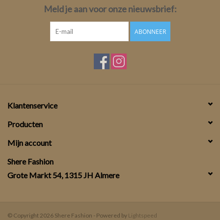
Meld je aan voor onze nieuwsbrief:
ABONNEER
Klantenservice
Producten
Mijn account
Shere Fashion
Grote Markt 54, 1315 JH Almere
© Copyright 2026 Shere Fashion - Powered by
Lightspeed